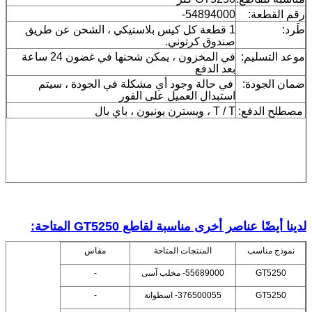
رقم القطعة:
54894000-
طَرد:
1 قطعة كل كيس بلاستيكي ، الشحن عن طريق
صندوق كرتوني.
موعد التسليم:
في المخزون ، يمكن شحنها في غضون 24 ساعة
بعد الدفع
ضمان الجودة:
في حالة وجود أي مشكلة في الجودة ، سيتم
استبدال العميل على الفور
مصطلح الدفع:
T / T ، ويسترن يونيون ، باي بال
لدينا أيضًا عناصر أخرى مناسبة لقاطع GT5250 المتاحة:
نموذج مناسب
المنتجات المتاحة
مقاس
GT5250
55689000- مخلب آسى
-
GT5250
376500055- اسطوانة
-