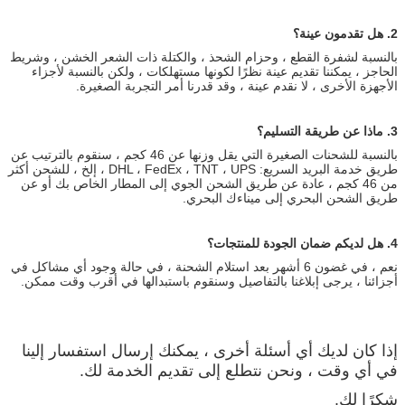
2. هل تقدمون عينة؟
بالنسبة لشفرة القطع ، وحزام الشحذ ، والكتلة ذات الشعر الخشن ، وشريط
الحاجز ، يمكننا تقديم عينة نظرًا لكونها مستهلكات ، ولكن بالنسبة لأجزاء
الأجهزة الأخرى ، لا نقدم عينة ، وقد قدرنا أمر التجربة الصغيرة.
3. ماذا عن طريقة التسليم؟
بالنسبة للشحنات الصغيرة التي يقل وزنها عن 46 كجم ، سنقوم بالترتيب عن
طريق خدمة البريد السريع: DHL ، FedEx ، TNT ، UPS ، إلخ ، للشحن أكثر
من 46 كجم ، عادة عن طريق الشحن الجوي إلى المطار الخاص بك أو عن
طريق الشحن البحري إلى ميناءك البحري.
4. هل لديكم ضمان الجودة للمنتجات؟
نعم ، في غضون 6 أشهر بعد استلام الشحنة ، في حالة وجود أي مشاكل في
أجزائنا ، يرجى إبلاغنا بالتفاصيل وسنقوم باستبدالها في أقرب وقت ممكن.
إذا كان لديك أي أسئلة أخرى ، يمكنك إرسال استفسار إلينا
في أي وقت ، ونحن نتطلع إلى تقديم الخدمة لك.
شكرًا لك.