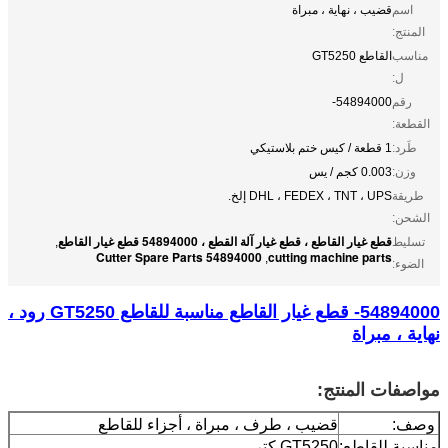
اسم
قضيب ، نهاية ، مبراة
المنتج:
مناسب
القاطع GT5250
ل:
رقم
54894000-
القطعة:
طَرد:
1 قطعة / كيس ختم بلاستيكي
وزن:
0.003 كجم / يس
طريقة
DHL ، FEDEX ، TNT ، UPS إلخ.
الشحن:
قطع غيار القاطع ، قطع غيار آلة القطع ، 54894000 قطع غيار القاطع
تسليط
,
54894000 Cutter Spare Parts
cutting machine parts
,
الضوء:
54894000- قطع غيار القاطع مناسبة للقاطع GT5250 رود ،
نهاية ، مبراة
مواصفات المنتج:
وصف:
قضيب ، طرف ، مبراة ، أجزاء للقاطع
مناسبة للقاطع:
GT5250 كتر