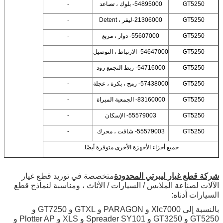
GT5250
54895000- بلوك ، تصاعد
-
GT5250
21306000-ليفر ، Detent
-
GT5250
55607000- دوار ، مربع
-
GT5250
54647000- الارتباط ، التوصيل
GT5250
54716000- ربط التجمع رود
GT5250
57438000- رمح ، بكرة ، عجلة
-
GT5250
83160000- الجمعية المبراة
-
GT5250
55579003- الإسكان
-
GT5250
55579003- شافت ، محرك
-
جميع أجزاء الأجهزة الأخرى متوفرة أيضًا.
شركة قطع غيار ليبرتي المحدودة
متخصصة في توريد قطع غيار
الآلات لصناعة الملابس / السيارات / الأثاث ، ومناسبة لنماذج قطع
السيارات أدناه:
بالنسبة إلى Xlc7000 و PARAGON و GTXL و GT7250 و
GT5250 و GT3250 و Spreader SY101 و XLS و Plotter AP و