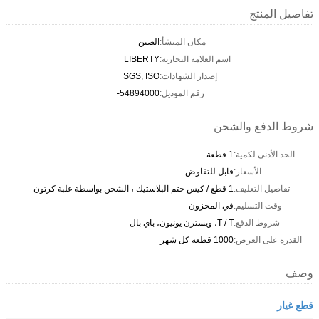
تفاصيل المنتج
مكان المنشأ:
الصين
اسم العلامة التجارية:
LIBERTY
إصدار الشهادات:
SGS, ISO
رقم الموديل:
54894000-
شروط الدفع والشحن
الحد الأدنى لكمية:
1 قطعة
الأسعار:
قابل للتفاوض
تفاصيل التغليف:
1 قطع / كيس ختم البلاستيك ، الشحن بواسطة علبة كرتون
وقت التسليم:
في المخزون
شروط الدفع:
T / T، ويسترن يونيون، باي بال
القدرة على العرض:
1000 قطعة كل شهر
وصف
قطع غيار