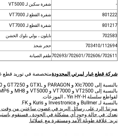
-
شفرة سكين لـ VT5000
801222
شفرة القطع لـ VT7000
801217
شفرة القطع لـ VT7000
702583
نايلون ، بولي بلوك الخشن
703410/112694
حجر شحذ
702693/702601/702606/702611
طقم الصيانة
شركة قطع غيار ليبرتي المحدودة
متخصصة في توريد قطع غيار 
بالنسبة إلى Xlc7000 و PARAGON و GTXL و GT7250 و GT5250 و GT3250 و Spreader SY101 و XLS و Plotter AP و Infinity.
بالنسبة إلى VT2500 و VT7000 و VT5000 و MH8 و MP6 و MP9 و IX6 و IX9 و Q25 و Q50 و Q80 و Alys plotter.
لقواطع سلسلة Yin HY-H ، الموزعات.
بالنسبة لـ Bullmer و Investronica و Kuris و FK.
ميزتنا: الرد على رسائل البريد في غضون ساعتين من وقت العم
نعدك: في حالة وجود أي مشكلة في الجودة ، فسنقوم باستبدا
نريد: علاقة طويلة الأمد ومستقرة مع عملائنا.