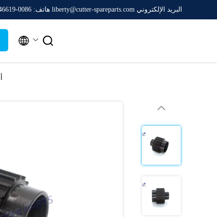
البريد الإلكتروني liberty@cutter-spareparts.com
هاتف: 0086-16620846619


أسو