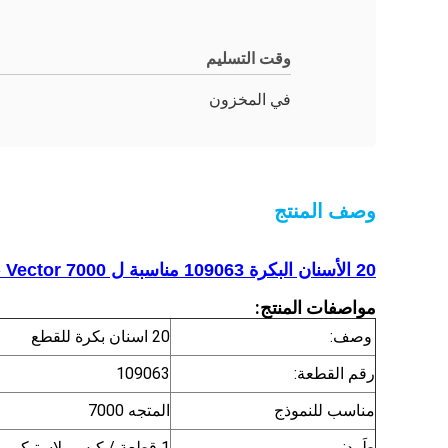
وقت التسليم
في المخزون
وصف المنتج
20 الأسنان البكرة 109063 مناسبة ل Vector 7000 ، بكرة القاطع التلقائي
مواصفات المنتج:
وصف:
20 اسنان بكرة للقطع
رقم القطعة:
109063
مناسب للنموذج
المتجه 7000
طَرد:
1 قطعة / كيس بلاستيكي
،