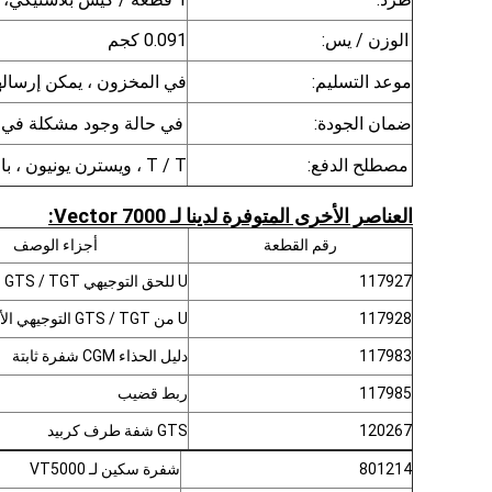
الوزن / يس:
0.091 كجم
موعد التسليم:
في المخزون ، يمكن إرسالها في غضون 
ضمان الجودة:
في حالة وجود مشكلة في ال
مصطلح الدفع:
T / T ، ويسترن يونيون ، باي بال
العناصر الأخرى المتوفرة لدينا لـ Vector 7000:
رقم القطعة
أجزاء الوصف
117927
U للحق التوجيهي GTS / TGT
117928
U من GTS / TGT التوجيهي الأيسر
117983
دليل الحذاء CGM شفرة ثابتة
117985
ربط قضيب
120267
GTS شفة طرف كربيد
801214
شفرة سكين لـ VT5000