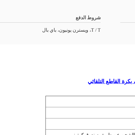
شروط الدفع
T / T، ويسترن يونيون، باي بال
 الشحن عن طريق صندوق كرتوني