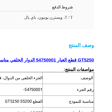
شروط الدفع
T / T، ويسترن يونيون، باي بال
وصف المنتج
GT5250 قطع الغيار 54750001 الدوار الخلفي مناسب لجهاز القطع، S5200 قطع القطع
مواصفات المنتج:
الوصف:
الجزء الخلفي من الدوال، ق
رقم الجزء:
54750001-
مناسبة للنموذج
القطع GT5250 S5200