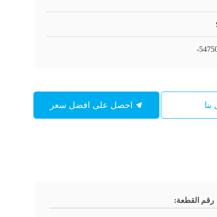
54750
بنا
احصل على افضل سعر
رقم القطعة: