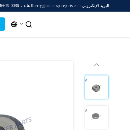
البريد الإلكتروني liberty@cutter-spareparts.com
هاتف: 0086-16620846619

