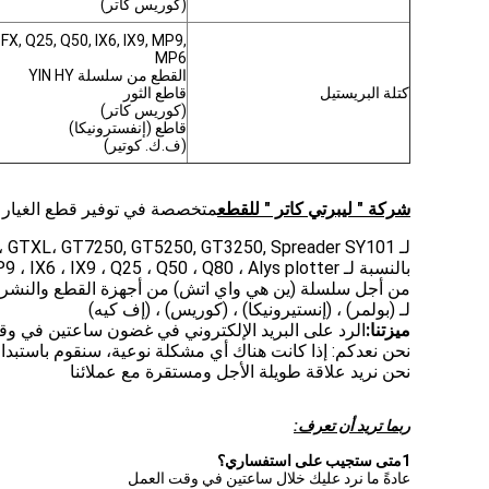
(كوريس كاتر)
X, Q25, Q50, IX6, IX9, MP9,
MP6
القطع من سلسلة YIN HY
كتلة البريستيل
قاطع الثور
(كوريس كاتر)
قاطع (إنفسترونيكا)
(ف.ك. كوتير)
شركة " ليبرتي كاتر " للقطع
متخصصة في توفير قطع الغيار للص
لـ Xlc7000، PARAGON، GTXL، GT7250, GT5250, GT3250, Spreader SY101, سلسلة XLS, Plotter AP, Infinity
بالنسبة لـ VT2500 ، VT7000 ، VT5000 ، MH8 ، MP6 ، MP9 ، IX6 ، IX9 ، Q25 ، Q50 ، Q80 ، Alys plotter.
من أجل سلسلة (ين هي واي اتش) من أجهزة القطع والنشر
لـ (بولمر) ، (إنستيرونيكا) ، (كوريس) ، (إف كيه)
ميزتنا:
الرد على البريد الإلكتروني في غضون ساعتين في وقت
نحن نعدكم: إذا كانت هناك أي مشكلة نوعية، سنقوم باستبدال
نحن نريد علاقة طويلة الأجل ومستقرة مع عملائنا
ربما تريد أن تعرف:
1متى ستجيب على استفساري؟
عادةً ما نرد عليك خلال ساعتين في وقت العمل