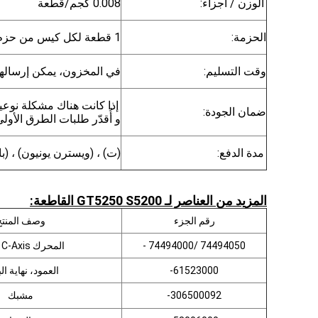
الوزن / أجزاء:
0.008 كجم/قطعة
الحزمة:
1 قطعة لكل كيس من حزم الفراغ
وقت التسليم:
في المخزون، يمكن إرسالها في غضون 24 سا
إذا كانت هناك مشكلة نوعية
ضمان الجودة:
و أُقدّر طلبات الطرق الأول
مدة الدفع:
(ت) ، (ويسترن يونيون) ، (با
المزيد من العناصر لـ GT5250 S5200 القاطعة:
رقم الجزء
وصف المنتج
74494050 /74494000 -
المحرك Assy C-Axis
61523000-
العمود، نهاية الب
306500092-
مشبك