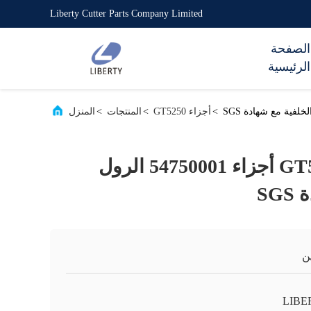
Liberty Cutter Parts Company Limited
الصفحة
الرئيسية
>
أجزاء GT5250
>
المنتجات
>
المنزل
عالية الأداء GT5250 أجزاء 54750001 الرول
SG
ن
LIBE