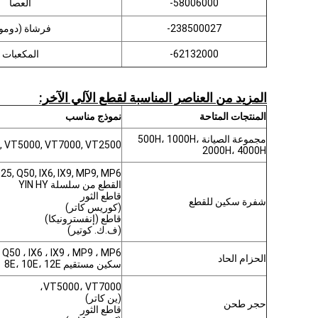
58006000-
العصا
238500027-
فرشاة (دومو
62132000-
المكعبات
المزيد من العناصر المناسبة لقطع الآلي الآخر:
المنتجات المتاحة
نموذج مناسب
مجموعة الصيانة 500H، 1000H،
, VT5000, VT7000, VT2500
2000H، 4000H
5, Q50, IX6, IX9, MP9, MP6
القطع من سلسلة YIN HY
قاطع الثور
شفرة سكين للقطع
(كوريس كاتر)
قاطع (إنفسترونيكا)
(ف.ك. كوتير)
Q25 ، Q50 ، IX6 ، IX9 ، MP9 ، MP6
الحزام الحاد
سكين مستقيم 8E، 10E، 12E
VT5000، VT7000،
(ين كاتر)
حجر طحن
قاطع الثور