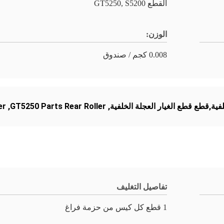
القطع GT5250, S5200
الوزن:
0.008 كجم / صندوق
er
,
GT5250 Parts Rear Roller
,
تفاصيل التغليف
1 قطع كل كيس من حزمة فراغ