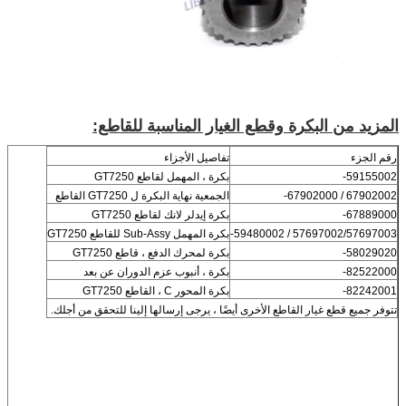
المزيد من البكرة وقطع الغيار المناسبة للقاطع:
رقم الجزء
تفاصيل الأجزاء
59155002-
بكرة ، المهمل لقاطع GT7250
67902002 / 67902000-
الجمعية نهاية البكرة ل GT7250 القاطع
67889000-
بكرة إيدلر لانك لقاطع GT7250
57697002/57697003 / 59480002-
بكرة المهمل Sub-Assy للقاطع GT7250
58029020-
بكرة لمحرك الدفع ، قاطع GT7250
82522000-
بكرة ، أنبوب عزم الدوران عن بعد
82242001-
بكرة المحور C ، القاطع GT7250
تتوفر جميع قطع غيار القاطع الأخرى أيضًا ، يرجى إرسالها إلينا للتحقق من أجلك.