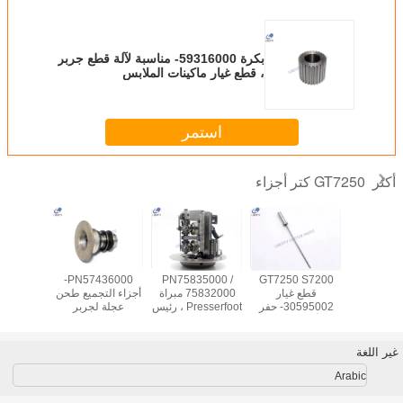
بكرة 59316000- مناسبة لآلة قطع جربر
، قطع غيار ماكينات الملابس
استمر
GT7250 كتر أجزاء
أكثر
57292003 - وصلة
GT7250 S7200
PN75835000 /
PN57436000-
Blet بك
سبة لأجزاء
قطع غيار
75832000 مبراة
أجزاء التجميع طحن
ر كتر
30595002- حفر
Presserfoot ، رئيس
عجلة لجربر
لج
57292
الأخدود لجربر
القاطع لقطع
GT7250 S7200
S7200 ك
57292
S3200 GT3250 S-
GT7250 كتر
كتر
91 / S-93-7
غير اللغة
Arabic