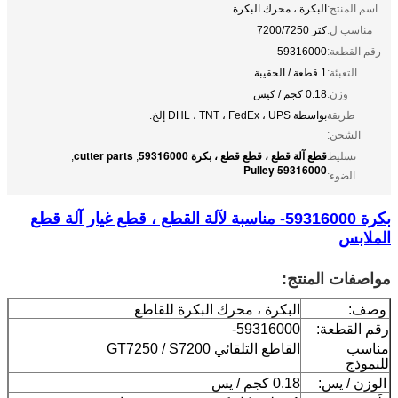
اسم المنتج:
البكرة ، محرك البكرة
مناسب ل:
كتر 7200/7250
رقم القطعة:
59316000-
التعبئة:
1 قطعة / الحقيبة
وزن:
0.18 كجم / كيس
طريقة
بواسطة DHL ، TNT ، FedEx ، UPS إلخ.
الشحن:
قطع آلة قطع ، قطع قطع ، بكرة 59316000
cutter parts
تسليط
,
,
Pulley 59316000
الضوء:
بكرة 59316000- مناسبة لآلة القطع ، قطع غيار آلة قطع
الملابس
مواصفات المنتج:
وصف:
البكرة ، محرك البكرة للقاطع
رقم القطعة:
59316000-
مناسب
القاطع التلقائي GT7250 / S7200
للنموذج
الوزن / يس:
0.18 كجم / يس