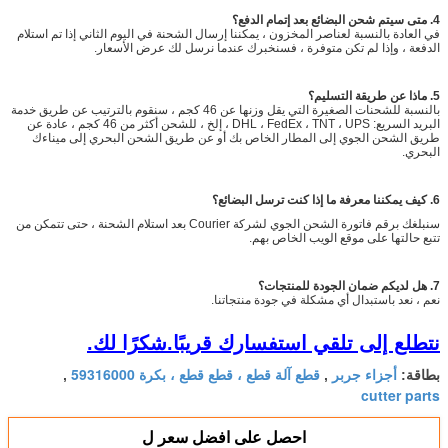
4. متى سيتم شحن البضائع بعد إتمام الدفع؟
في العادة بالنسبة لعناصر المخزون ، يمكننا إرسال الشحنة في اليوم الثاني إذا تم استلام
الدفعة ، وإذا لم تكن متوفرة ، فسنخبرك عندما نرسل لك عرض الأسعار.
5. ماذا عن طريقة التسليم؟
بالنسبة للشحنات الصغيرة التي يقل وزنها عن 46 كجم ، سنقوم بالترتيب عن طريق خدمة
البريد السريع: DHL ، FedEx ، TNT ، UPS ، إلخ ، للشحن أكثر من 46 كجم ، عادة عن
طريق الشحن الجوي إلى المطار الخاص بك أو عن طريق الشحن البحري إلى ميناءك
البحري.
6. كيف يمكننا معرفة ما إذا كنت ترسل البضائع؟
سنبلغك برقم فاتورة الشحن الجوي لشركة Courier بعد استلام الشحنة ، حتى تتمكن من
تتبع حالتها على موقع الويب الخاص بهم.
7. هل لديكم ضمان الجودة للمنتجات؟
نعم ، نعد باستبدال أي مشكلة في جودة منتجاتنا.
نتطلع إلى تلقي استفسارك قريبًا.شكرًا لك.
أجزاء جربر
قطع آلة قطع ، قطع قطع ، بكرة 59316000
بطاقة:
,
,
cutter parts
احصل على افضل سعر ل