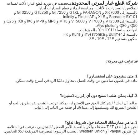
شركة قطع غيار ليبرتي المحدودة
متخصصة في توريد قطع غيار الآلات لصناعة
الملابس / السيارات / الأثاث ، ومناسبة لنماذج قطع السيارات أدناه:
بالنسبة إلى Xlc7000 و PARAGON و GTXL و GT7250 و GT5250 و GT3250 و
Spreader SY101 و XLS و Plotter AP و Infinity.
بالنسبة إلى VT2500 و VT7000 و VT5000 و MH8 و MP6 و MP9 و IX6 و IX9 و Q25 و
Q50 و Q80 و Alys plotter.
لقواطع سلسلة Yin HY-H ، الموزعات.
بالنسبة لـ Bullmer و Investronica و Kuris و FK.
سكين مستقيم 8E ، 10E ، 12E.
قد ترغب في معرفة:
1. متى ستردون على استفساري؟
عادة في غضون ساعتين من وقت العمل ، نحاول دائمًا الرد في أسرع وقت ممكن.
2. كيف يمكن طلب المنتج دون أي إقرار بالاستيراد؟
طالما أن لديك / لشركتك الحق في الاستيراد ، يمكننا ترتيب الشحن عن طريق الجو أو
الشحن السريع لك وتسليمها إلى ميناءك أو خدمة من الباب إلى الباب.
3. ما هي ممارساتك المعتادة حول شروط الدفع؟
نحن نقبل الدفع T / T مقدمًا ، ولكن بالنسبة للأمر الصغير / التجريبي ، نرغب في استلامه
عن طريق Paypal أو Western Union ، بسبب الرسوم المصرفية المرتفعة لكلا الجانبين.