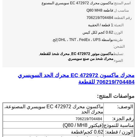
اسم المنتج:
ماكسون محرك EC 472972 سويسري المصنوع
مناسب ل:
قاطعة Q80 MH8
رقم القطعة:
706219/704484
التعبئة:
1 قطعة / الحقيبة
الوزن:
0.62 كجم لكل كيس
طريقة
بواسطة DHL ، TNT ، FedEx ، UPS إلخ.
الشحن:
ماكسون موتور EC 472972
محرك شحذ للقطعة
تسليط
,
,
محرك شحذ من صنع سويسري
الضوء:
محرك ماكسون EC 472972 محرك الحد السويسري
706219/704484 للقطعة
مواصفات المنتج:
الوصف:
ماكسون محرك EC 472972 سويسري المصنوعة،
محرك الحد
رقم الجزء:
706219/704484
مناسبة للنموذج
(فيكتور Q80 / MH8)
الوزن / قطعة:
0.62 كجم/قطعة