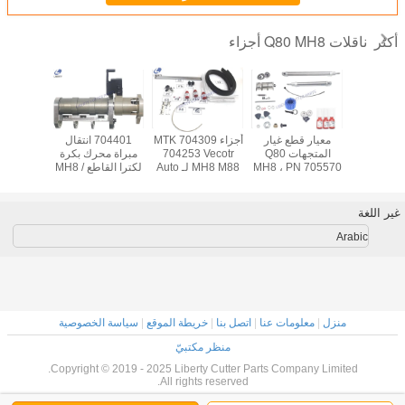
ناقلات Q80 MH8 أجزاء
أكثر
ار الآلات
معيار قطع غيار
أجزاء MTK 704309
704401 انتقال
المعمرة 705572
المتجهات Q80
704253 Vecotr
مبراة محرك بكرة
الجمعية ل
MTK 4000 ساعة
MH8 ، PN 705570
MH8 M88 لـ Auto
لكترا القاطع MH8 /
8-MX9-
لات Q80
قطع غيار عدة صيانة
Cutter
M88 / MX9 / Q80 /
H8-iX9
IH8 / IX9
غير اللغة
Arabic
منزل
|
معلومات عنا
|
اتصل بنا
|
خريطة الموقع
|
سياسة الخصوصية
منظر مكتبيّ
Copyright © 2019 - 2025 Liberty Cutter Parts Company Limited.
All rights reserved.