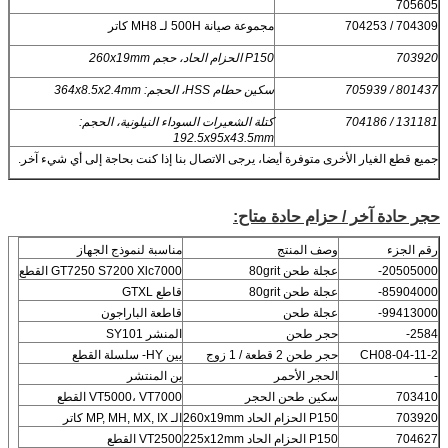
705605
704309 / 704253
مجموعة صيانة 500H لـ MH8 كاتر
703920
P150 الحزام الحاد، حجم 260x19mm
801437 / 705939
سكين حطام HSS، الحجم: 364x8.5x2.4mm
131181 / 704186
كتلة الشعيرات السوداء النيلونية، الحجم:
192.5x95x43.5mm
جميع قطع الغيار الأخرى متوفرة أيضا، يرجى الاتصال بنا إذا كنت بحاجة إلى أي شيء آخر.
حجر حادة آخر / حزام حادة متاح:
رقم الجزء
وصف المنتج
مناسبة لنموذج الجهاز
20505000-
عجلة طحن 80grit
GT7250 S7200 Xlc7000 القطع
85904000-
عجلة طحن 80grit
قاطع GTXL
99413000-
عجلة طحن
قاطعة الباراجون
2584-
حجر طحن
المنشر SY101
CH08-04-11-2
حجر طحن 2 قطعة / 1 زوج
يين HY- سلسلة القطع
-
الحجر الأحمر
ين المنتشر
703410
سكين طحن الحجر
VT5000، VT7000 القطع
703920
P150 الحزام الحاد 260x19mm
الـ MP, MH, MX, IX كاتر
704627
P150 الحزام الحاد 225x12mm
VT2500 القطع