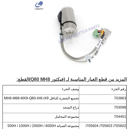
المزيد من قطع الغيار المناسبة لـ (فيكتور Q80 MH8)
القطع
:
رقم الجزء
وصف الجزء
703863
تجميع الشفرة للناقل MH8-M88-MX9-Q80-iH8-iX9
703098
ذراع الشحذ
704401
مجموعة المحامل
705602/ 705603/ 705604/
مجموعة الصيانة 500H / 1000H / 2000H / 4000H