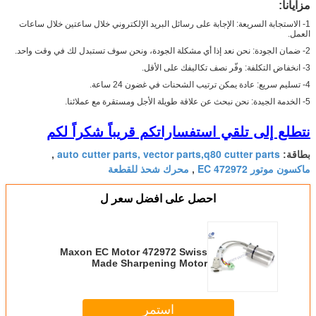
مزايانا:
1- الاستجابة السريعة: الإجابة على رسائل البريد الإلكتروني خلال ساعتين خلال ساعات
العمل.
2- ضمان الجودة: نحن نعد إذا أي مشكلة الجودة، ونحن سوف تستبدل لك في وقت واحد.
3- انخفاض التكلفة: وفّر نصف تكاليفك على الأقل.
4- تسليم سريع: عادة يمكن ترتيب الشحنات في غضون 24 ساعة.
5- الخدمة الجيدة: نحن نبحث عن علاقة طويلة الأجل ومستقرة مع عملائنا.
نتطلع إلى تلقي استفساراتكم قريباً شكراً لكم
auto cutter parts, vector parts,q80 cutter parts
بطاقة:
,
ماكسون موتور EC 472972
محرك شحذ للقطعة
,
احصل على افضل سعر ل
Maxon EC Motor 472972 Swiss
Made Sharpening Motor
706219/704484 for Cutter
استمر