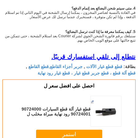
4. متى سيتم شحن البضائع بعد إتمام الدفع؟
في العادة بالنسبة لعناصر المخزون ، يمكننا إرسال الشحنة في اليوم الثاني إذا تم استلام
الدفعة ، وإذا لم تكن متوفرة ، فسنخبرك عندما نرسل لك عرض الأسعار.
5. كيف يمكننا معرفة ما إذا كنت ترسل البضائع؟
سنبلغك برقم فاتورة الشحن الجوي لشركة Courier بعد استلام الشحنة ، حتى تتمكن من
تتبع حالتها على موقع الويب الخاص بهم.
نتطلع إلى تلقي استفسارك قريبًا.
قطع قطع غيار الآلات
جربر أجزاء القاطع,قطع القاطع
بطاقة:
,
,
قطع آلة قطع ، قطع جربر قطع غيار ، قطع غيار رود نهاية
احصل على افضل سعر ل
قطع غيار آلة قطع السيارات 90724000
90724001 رود نهاية مبراة مخلب ل
Xlc7000 Z7 القاطع
استمر