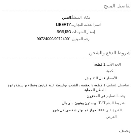
تفاصيل المنتج
مكان المنشأ:
الصين
اسم العلامة التجارية:
LIBERTY
إصدار الشهادات:
SGS,ISO
رقم الموديل:
90724000/90724001
شروط الدفع والشحن
الحد الأدنى
1 قطعة
لكمية:
الأسعار:
قابل للتفاوض
تفاصيل التغليف:
1 قطعة / الحقيبة ، الشحن بواسطة علبة كرتون وغطاء بواسطة رغوة
القطن للحماية.
وقت التسليم:
في المخزون
شروط الدفع:
T / T، ويسترن يونيون، باي بال
القدرة على
1000 جهاز كمبيوتر شخصى كل شهر
العرض:
وصف