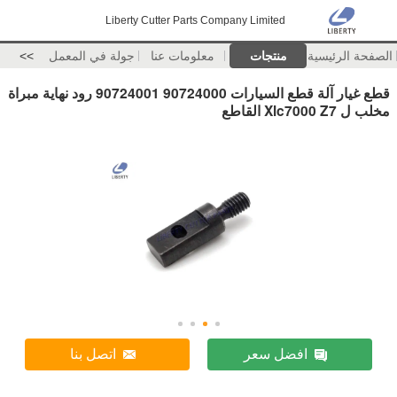
Liberty Cutter Parts Company Limited
الصفحة الرئيسية
منتجات
معلومات عنا
جولة في المعمل
>>
قطع غيار آلة قطع السيارات 90724000 90724001 رود نهاية مبراة
مخلب ل Xlc7000 Z7 القاطع
افضل سعر
اتصل بنا