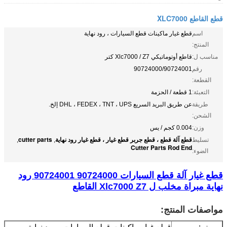
قطع القاطع XLC7000
اسم
قطع غيار ماكينات قطع السيارات ، رود نهاية
المنتج:
مناسب ل:
قاطع أوتوماتيكي Xlc7000 / Z7 كتر
رقم
90724000/90724001
القطعة:
التعبئة:
1 قطعة / الحزمة
طريقة
عن طريق البريد السريع DHL ، FEDEX ، TNT ، UPS إلخ.
الشحن:
وزن:
0.004 كجم / يس
قطع آلة قطع ، قطع جربر قطع غيار ، قطع غيار رود نهاية
cutter parts
تسليط
,
,
Cutter Parts Rod End
الضوء:
قطع غيار آلة قطع السيارات 90724000 90724001 رود
نهاية مبراة مخلب ل Xlc7000 Z7 القاطع
مواصفات المنتج: