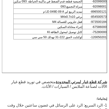
92099000-
الجمعية قطعة قدم الضغط في ماكينة الخياطة. 093 سكين
92098001-
مبراة التجميع.093
896500121-
تمديد الربيع لي # LE-049E-09 م
854500573-
برغي M4x0.7x10
973500184-
قفل حلزوني للغسالة M4
67586000-
إجراء محاذاة السكين
75280000-
كابل توصيل لمحول الطاقة KI
120050201-
لوكتايت لاصق 222-31 تهدلك 50 سي سي
شركة قطع غيار ليبرتي المحدودة
متخصص في توريد قطع غيار
الآلات لصناعة الملابس / السيارات / الأثاث.
إيجابياتنا:
1- الرد السريع: الرد على الرسائل في غضون ساعتين خلال وقت