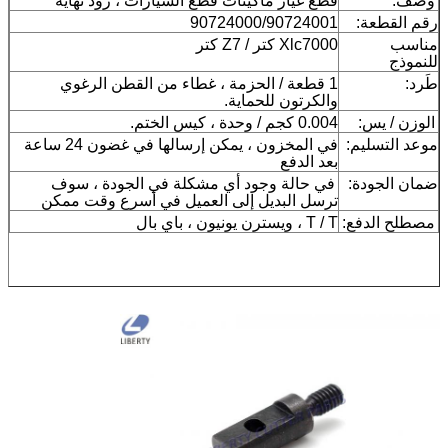
وصف:
قطع غيار ماكينات قطع السيارات ، رود نهاية
رقم القطعة:
90724000/90724001
مناسب
Xlc7000 كتر / Z7 كتر
للنموذج
طَرد:
1 قطعة / الحزمة ، غطاء من القطن الرغوي
والكرتون للحماية.
الوزن / يس:
0.004 كجم / وحدة ، كيس الختم.
موعد التسليم:
في المخزون ، يمكن إرسالها في غضون 24 ساعة
بعد الدفع
ضمان الجودة:
في حالة وجود أي مشكلة في الجودة ، سوف
ترسل البديل إلى العميل في أسرع وقت ممكن
مصطلح الدفع:
T / T ، ويسترن يونيون ، باي بال