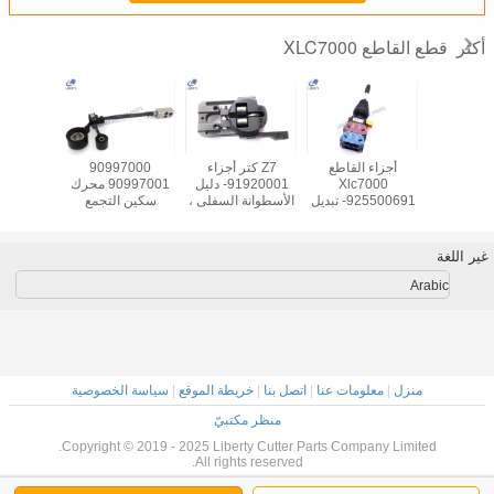
قطع القاطع XLC7000
أكثر
أجزاء جربر
أجزاء القاطع
Z7 كتر أجزاء
90997000
0
XLC7000 كتر ،
Xlc7000
91920001- دليل
90997001 محرك
بع المتزلج
925500691- تبديل
الأسطوانة السفلى ،
سكين التجمع
محور سير
91002
الحماية الواقية
قطع غيار لجربر
مفصلية لأجزاء
النابض لآلة جربر
القاطع Xlc7000
EL8
غير اللغة
Arabic
منزل
|
معلومات عنا
|
اتصل بنا
|
خريطة الموقع
|
سياسة الخصوصية
منظر مكتبيّ
Copyright © 2019 - 2025 Liberty Cutter Parts Company Limited.
All rights reserved.