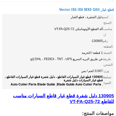
قطع غيار Vector IX6 IX9 MX9 Q50
اسم
دليل الشفرة ، قطع الغيار
المنتج:
مناسب
آلة القطع الأوتوماتيكي VT-FA-Q25-72
ل:
رقم
130905-
القطعة:
التعبئة:
1 قطعة / الحزمة
طريقة
عن طريق البريد السريع DHL ، FEDEX ، TNT ، UPS إلخ.
الشحن:
وزن:
0.007 كجم / يس
130905 قطع غيار السيارات القاطع ، دليل شفرة قطع غيار السيارات القاطع ،
تسليط
قطع غيار السيارات دليل شفرة
الضوء:
Auto Cutter Parts Blade Guide
Blade Guide Auto Cutter Parts
,
,
130905 دليل شفرة قطع غيار قاطع السيارات مناسب
للقاطع VT-FA-Q25-72
مواصفات المنتج: