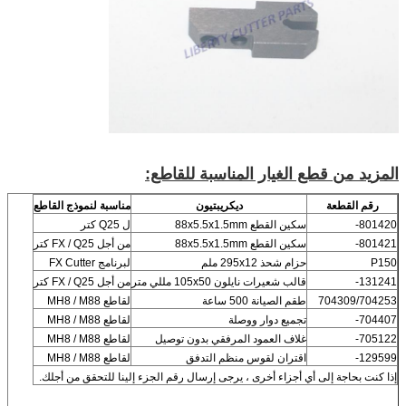
المزيد من قطع الغيار المناسبة للقاطع:
رقم القطعة
ديكريبتيون
مناسبة لنموذج القاطع
801420-
سكين القطع 88x5.5x1.5mm
ل Q25 كتر
801421-
سكين القطع 88x5.5x1.5mm
من أجل FX / Q25 كتر
P150
حزام شحذ 295x12 ملم
لبرنامج FX Cutter
131241-
قالب شعيرات نايلون 105x50 مللي متر
من أجل FX / Q25 كتر
704309/704253
طقم الصيانة 500 ساعة
لقاطع MH8 / M88
704407-
تجميع دوار ووصلة
لقاطع MH8 / M88
705122-
غلاف العمود المرفقي بدون توصيل
لقاطع MH8 / M88
129599-
اقتران لقوس منظم التدفق
لقاطع MH8 / M88
إذا كنت بحاجة إلى أي أجزاء أخرى ، يرجى إرسال رقم الجزء إلينا للتحقق من أجلك.