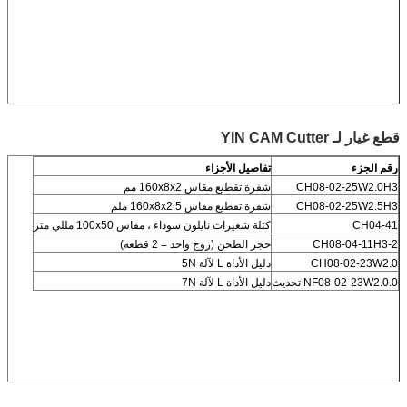
قطع غيار لـ YIN CAM Cutter
رقم الجزء
تفاصيل الأجزاء
CH08-02-25W2.0H3
شفرة تقطيع مقاس 160x8x2 مم
CH08-02-25W2.5H3
شفرة تقطيع مقاس 160x8x2.5 ملم
CH04-41
كتلة شعيرات نايلون سوداء ، مقاس 100x50 مللي متر
CH08-04-11H3-2
حجر الطحن (زوج واحد = 2 قطعة)
CH08-02-23W2.0
دليل الأداة L لآلة 5N
NF08-02-23W2.0.0 تحديث
دليل الأداة L لآلة 7N