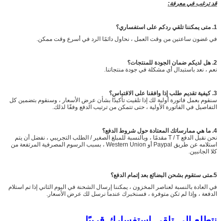
قد ترغب في معرفة:
1. متى يمكننا تلقي ردكم على استفساري؟
في غضون ساعتين من وقت العمل ، نحاول دائمًا الرد في أسرع وقت ممكن.
2. هل لديكم ضمان الجودة للمنتجات؟
نعم ، نعد باستبدال أي مشكلة في جودة منتجاتنا.
3. كيفية تقديم طلب إذا وافقنا على الاقتباس؟
سنقوم بعمل فاتورة أولية لك إذا تلقيت تأكيدًا بشأن عرض الأسعار ، وسنقوم بتضمين كل
التفاصيل في الفاتورة الأولية ، حتى تتمكن من ترتيب الدفع وفقًا لذلك.
4. ما هي ممارساتك المعتادة حول شروط الدفع؟
نحن نقبل الدفع T / T مقدمًا ، وبالنسبة للمبلغ الصغير / الطلب التجريبي ، نفضل أن يتم
استلامه عن طريق Paypal أو Western Union ، بسبب الرسوم المصرفية المرتفعة من
كلا الجانبين.
5
.
متى ستقوم بشحن البضائع بعد إتمام الدفع؟
في العادة بالنسبة لعناصر المخزون ، يمكننا إرسال الشحنة في اليوم الثاني إذا تم استلام
الدفعة ، وإذا لم تكن متوفرة ، فسنخبرك عندما نرسل لك عرض الأسعار.
نتطلع إلى تلقي استفسارك قريبًا.