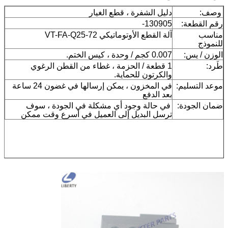
وصف:
دليل الشفرة ، قطع الغيار
رقم القطعة:
130905-
مناسب
آلة القطع الأوتوماتيكي VT-FA-Q25-72
للنموذج
الوزن / يس:
0.007 كجم / وحدة ، كيس الختم.
طَرد:
1 قطعة / الحزمة ، غطاء من القطن الرغوي
والكرتون للحماية.
موعد التسليم:
في المخزون ، يمكن إرسالها في غضون 24 ساعة
بعد الدفع
ضمان الجودة:
في حالة وجود أي مشكلة في الجودة ، سوف
ترسل البديل إلى العميل في أسرع وقت ممكن