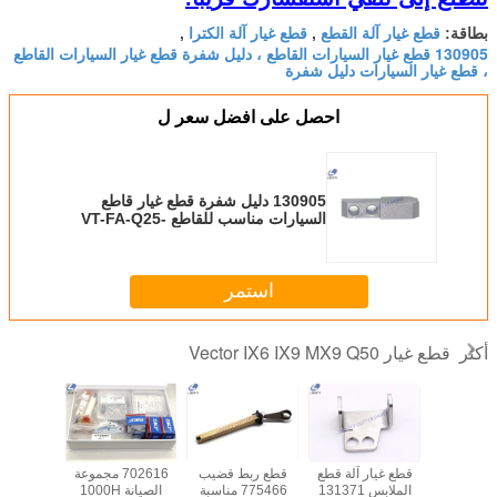
قطع غيار آلة القطع
قطع غيار آلة الكترا
بطاقة:
,
,
130905 قطع غيار السيارات القاطع ، دليل شفرة قطع غيار السيارات القاطع
، قطع غيار السيارات دليل شفرة
احصل على افضل سعر ل
130905 دليل شفرة قطع غيار قاطع
السيارات مناسب للقاطع VT-FA-Q25-
72
استمر
قطع غيار Vector IX6 IX9 MX9 Q50
أكثر
705542 رابط أجزاء
قطع غيار آلة قطع
قطع ربط قضيب
702616 مجموعة
مجموعة
لجمعية لآلة
الملابس 131371
775466 مناسبة
الصيانة 1000H