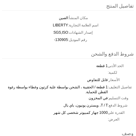
تفاصيل المنتج
مكان المنشأ:
الصين
اسم العلامة التجارية:
LIBERTY
إصدار الشهادات:
SGS,ISO
رقم الموديل:
130905-
شروط الدفع والشحن
الحد الأدنى
1 قطعة
لكمية:
الأسعار:
قابل للتفاوض
تفاصيل التغليف:
1 قطعة / الحقيبة ، الشحن بواسطة علبة كرتون وغطاء بواسطة رغوة
القطن للحماية.
وقت التسليم:
في المخزون
شروط الدفع:
T / T، ويسترن يونيون، باي بال
القدرة على
1000 جهاز كمبيوتر شخصى كل شهر
العرض:
وصف