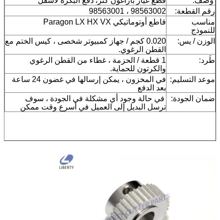
وصف:
قطع غيار باراغون كتر،
دفع البكرة لأسفل
رقم القطعة:
98563002 ، 98563001
مناسب
قاطع أوتوماتيكي Paragon LX HX VX
للنموذج
الوزن / يس:
0.020 كجم / جهاز كمبيوتر شخصى ، كيس الختم مع
القطن الرغوي.
طَرد:
1 قطعة / الحزمة ، غطاء من القطن الرغوي
والكرتون للحماية.
موعد التسليم:
في المخزون ، يمكن إرسالها في غضون 24 ساعة
بعد الدفع
ضمان الجودة:
في حالة وجود أي مشكلة في الجودة ، سوف
ترسل البديل إلى العميل في أسرع وقت ممكن