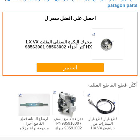
paragon parts
احصل على افضل سعر ل
محرك البكرة السفلى المثلث LX VX
HX كتر أجزاء 98563002 98563001
SGS ISO موافقة
استمر
قطع القاطع المثلية
أكثر
ر السيارات
قطع غيار قطع غيار
أجزاء القاطع المثل
ارتفاع المتانة قطع
ح مناسبة
السيارات من
PN98591000 /
القاطع أجزاء
 القاطع
باراغون HX VX
98591002 مبراة
مزدوجة نهاية مزلاج
القاطع صل
باراغون PN
94460071-
Presserfoot
الربيع 97881000-
التغليف 
97883
مجموعة مستشعر
الجمعية