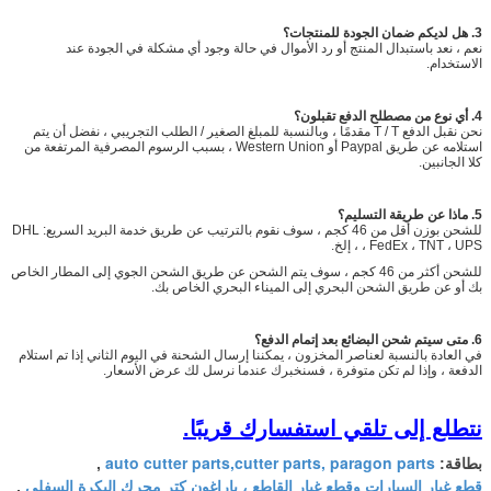
3. هل لديكم ضمان الجودة للمنتجات؟
نعم ، نعد باستبدال المنتج أو رد الأموال في حالة وجود أي مشكلة في الجودة عند
الاستخدام.
4. أي نوع من مصطلح الدفع تقبلون؟
نحن نقبل الدفع T / T مقدمًا ، وبالنسبة للمبلغ الصغير / الطلب التجريبي ، نفضل أن يتم
استلامه عن طريق Paypal أو Western Union ، بسبب الرسوم المصرفية المرتفعة من
كلا الجانبين.
5. ماذا عن طريقة التسليم؟
للشحن بوزن أقل من 46 كجم ، سوف نقوم بالترتيب عن طريق خدمة البريد السريع: DHL
، FedEx ، TNT ، UPS ، إلخ.
للشحن أكثر من 46 كجم ، سوف يتم الشحن عن طريق الشحن الجوي إلى المطار الخاص
بك أو عن طريق الشحن البحري إلى الميناء البحري الخاص بك.
6. متى سيتم شحن البضائع بعد إتمام الدفع؟
في العادة بالنسبة لعناصر المخزون ، يمكننا إرسال الشحنة في اليوم الثاني إذا تم استلام
الدفعة ، وإذا لم تكن متوفرة ، فسنخبرك عندما نرسل لك عرض الأسعار.
نتطلع إلى تلقي استفسارك قريبًا.
auto cutter parts,cutter parts, paragon parts
بطاقة:
,
قطع غيار السيارات وقطع غيار القاطع ، باراغون كتر محرك البكرة السفلى
,