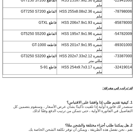
22941000-
شفرة HSS 255x7.9x2.36
القاطع GT7250 S7200
ملم
78798006-
شفرة HSS 255x8.08x2.36
القاطع GT7250 S7200
ملم
85878000-
شفرة HSS 206x7.9x1.93
قاطع GTXL
ملم
54782009-
شفرة HSS 195x7.9x1.96
القاطع GT5250 S5200
ملم
89301000-
شفرة HSS 201x7.9x1.95
قاطعة GT-1000
ملم
73387000-
شفرة HSS 202x7.33x2.12
القاطع GT3250 S3200
مللي متر
32419014-
شفرة HSS 254x9.7x3.17
قاطع S-91
ملم
قد ترغب في معرفة:
1. كيفية تقديم طلب إذا وافقنا على الاقتباس؟
سنصدر لك فاتورة أولية إذا تلقيت تأكيدًا بشأن عرض الأسعار ، وسنقوم بتضمين كل
التفاصيل في الفاتورة الأولية ، حتى تتمكن من ترتيب الدفع وفقًا لذلك.
2. هل يمكننا طلب أجزاء مختلفة والشحن معًا؟
نعم ، نحن نفضل هذه الطريقة ، ويمكن أن توفر تكلفة الشحن الخاصة بك.