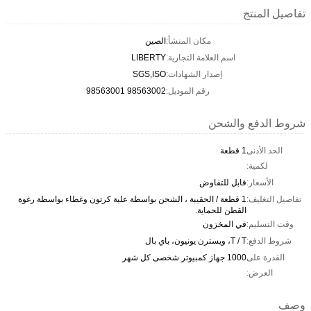
تفاصيل المنتج
مكان المنشأ:
الصين
اسم العلامة التجارية:
LIBERTY
إصدار الشهادات:
SGS,ISO
رقم الموديل:
98563002 98563001
شروط الدفع والشحن
الحد الأدنى
1 قطعة
لكمية:
الأسعار:
قابل للتفاوض
تفاصيل التغليف:
1 قطعة / الحقيبة ، الشحن بواسطة علبة كرتون وغطاء بواسطة رغوة
القطن للحماية.
وقت التسليم:
في المخزون
شروط الدفع:
T / T، ويسترن يونيون، باي بال
القدرة على
1000 جهاز كمبيوتر شخصى كل شهر
العرض:
وصف