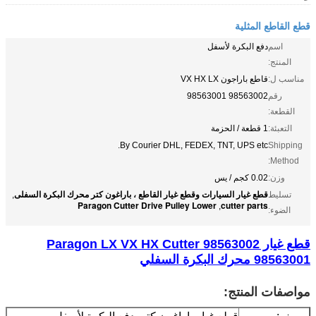
قطع القاطع المثلية
اسم
دفع البكرة لأسفل
المنتج:
مناسب ل:
قاطع باراجون VX HX LX
رقم
98563002 98563001
القطعة:
التعبئة:
1 قطعة / الحزمة
By Courier DHL, FEDEX, TNT, UPS etc.
Shipping
Method:
وزن:
0.02 كجم / يس
قطع غيار السيارات وقطع غيار القاطع ، باراغون كتر محرك البكرة السفلى
تسليط
,
Paragon Cutter Drive Pulley Lower
cutter parts
,
الضوء:
قطع غيار Paragon LX VX HX Cutter 98563002
98563001 محرك البكرة السفلي
مواصفات المنتج: