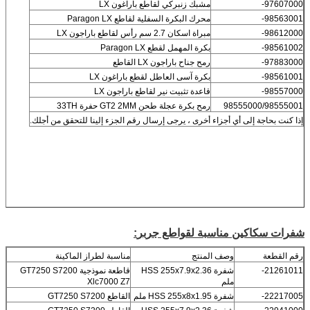
97607000-
مشبك زنبركي لقاطع باراغون LX
98563001-
محرك البكرة السفلية لقاطع Paragon LX
98612000-
مبراة اسكان 2.7 سم رأس لقاطع باراجون LX
98561002-
بكرة المهمل لقطع Paragon LX
97883000-
رمح جناح باراجون LX القاطع
98561001-
بكرة آسى العاطل لقطع باراغون LX
98557000-
قاعدة تثبيت نير لقاطع باراجون LX
98555000/98555001
رمح بكرة عجلة طحن GT2 2MM حفرة 33TH
إذا كنت بحاجة إلى أي أجزاء أخرى ، يرجى إرسال رقم الجزء إلينا للتحقق من أجلك.
شفرات سكاكين مناسبة لقواطع جربر
:
رقم القطعة
وصف المنتج
مناسبة لطراز الماكينة
21261011-
شفرة HSS 255x7.9x2.36
قاطعة نموذجية GT7250 S7200
ملم
Xlc7000 Z7
22217005-
شفرة HSS 255x8x1.95 ملم
القاطع GT7250 S7200