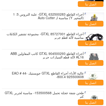
اتصل بنا
أجزاء القاطع GTXL 632500283- علبة التروس 5: 1
(المحور Y) مناسبة لـ Auto Cutter
اتصل بنا
أجزاء القاطع GTXL 85727001- مجموعة تشفير الكابلات
مناسبة لآلة قطع جربر
اتصل بنا
أجزاء القاطع GTXL 904500293 كاتب المقاولين ABB
AL16 لآلة قطع السيارات جربر
اتصل بنا
عالية الأداء أجزاء القاطع GTXL جويستيك EAO # 44-
800.4 925500608-
اتصل بنا
طحن شفة عجلة تحمل 153500568- مناسبة لجربر GTXL
كتر
اتصل بنا