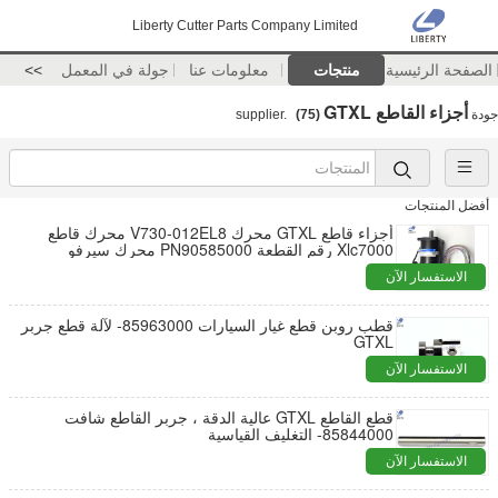
Liberty Cutter Parts Company Limited
الصفحة الرئيسية
منتجات
معلومات عنا
جولة في المعمل
>>
أجزاء القاطع GTXL
جودة
supplier.
(75)
أفضل المنتجات
أجزاء قاطع GTXL محرك V730-012EL8 محرك قاطع
Xlc7000 رقم القطعة PN90585000 محرك سيرفو
للمحورين X/Y Sanyo T730-012EL8
الاستفسار الآن
قطب روبن قطع غيار السيارات 85963000- لآلة قطع جربر
GTXL
الاستفسار الآن
قطع القاطع GTXL عالية الدقة ، جربر القاطع شافت
85844000- التغليف القياسية
الاستفسار الآن