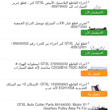
أجزاء القاطع البلاستيك الأبيض GTXL كتر ، قطع جربر
السيارات كتر 85979000-
الاستفسار الآن
لجربر قطع غيار الآلات المتزلج موصل الذراع الجمعية
85971000-
الاستفسار الآن
قطع غيار GTXL كتر أجزاء نير الجزء رقم 85630002 /
85872001-
الاستفسار الآن
أجزاء القاطع GTXL 376500232 اسطوانة الهواء #
CDQSB16-75DC-A90V مناسبة لآلة قطع السيارات
اتصل بنا
أجزاء القاطع GTXL 153500663- الإسكان 15 مم السكك
الحديدية EGH15SA لآلة جربر
اتصل بنا
GTXL Auto Cutter Parts 89164000- Motor X1
Gearbox Pulley Assy Px For